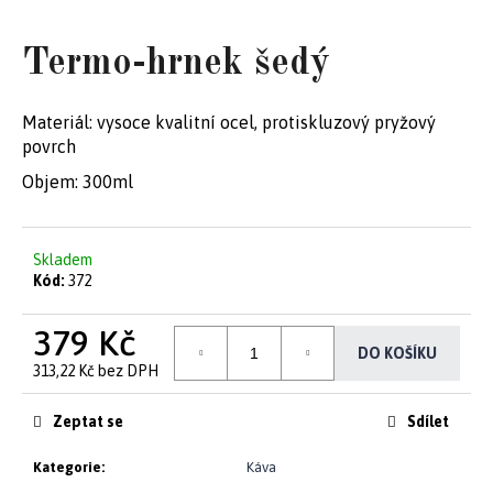
e
Termo-hrnek šedý
t
e
Materiál: vysoce kvalitní ocel, protiskluzový pryžový
n
povrch
a
Objem: 300ml
j
í
Skladem
Kód:
372
t
?
379 Kč
DO KOŠÍKU
313,22 Kč bez DPH
Měrná
cena:
Zeptat se
Sdílet
HLEDAT
Kategorie
:
Káva