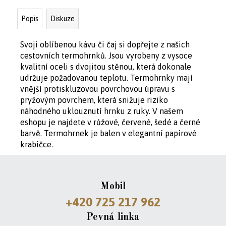
Popis
Diskuze
D
o
Svoji oblíbenou kávu či čaj si dopřejte z našich
p
cestovních termohrnků. Jsou vyrobeny z vysoce
o
kvalitní oceli s dvojitou stěnou, která dokonale
r
udržuje požadovanou teplotu. Termohrnky mají
u
vnější protiskluzovou povrchovou úpravu s
č
pryžovým povrchem, která snižuje riziko
u
náhodného uklouznutí hrnku z ruky. V našem
j
eshopu je najdete v růžové, červené, šedé a černé
e
barvě. Termohrnek je balen v elegantní papírové
m
krabičce.
e
CYKLODRES
Mobil
CAFÉ
FARA
+420 725 217 962
1
Pevná linka
199