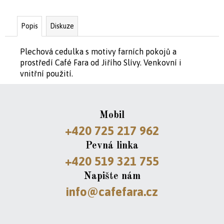
Popis
Diskuze
D
o
p
Plechová cedulka s motivy farních pokojů a
o
prostředí Café Fara od Jiřího Slívy. Venkovní i
r
vnitřní použití.
u
č
u
Mobil
j
e
+420 725 217 962
m
Pevná linka
e
+420 519 321 755
Napište nám
DÝŇOVÁ
SEMÍNKA-
info@cafefara.cz
SOLENÁ
470G
489