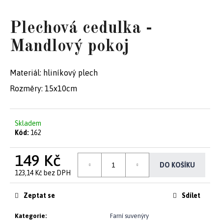
e
Plechová cedulka -
t
e
Mandlový pokoj
n
Materiál: hliníkový plech
a
Rozměry: 15x10cm
j
í
Skladem
t
Kód:
162
?
149 Kč
DO KOŠÍKU
123,14 Kč bez DPH
Měrná
cena:
Zeptat se
Sdílet
HLEDAT
Kategorie
:
Farní suvenýry