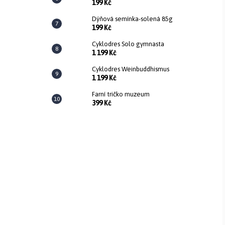
a
l
199 Kč
Dýňová semínka-solená 85g
199 Kč
j
Cyklodres Solo gymnasta
1 199 Kč
í
Cyklodres Weinbuddhismus
1 199 Kč
t
Farní tričko muzeum
399 Kč
?
HLEDAT