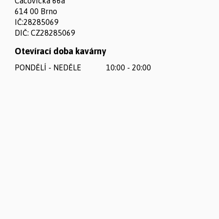
Cacovická 66a
614 00 Brno
IČ:28285069
DIČ: CZ28285069
Otevírací doba kavárny
PONDĚLÍ - NEDĚLE
10:00 - 20:00