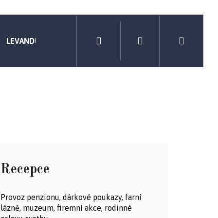
Přihlášení
LEVANDULOVÉ VÝROBKY
FARNÍ VÝROBKY
TRIČKA
Hledat
Nákupní
košík
Recepce
Provoz penzionu, dárkové poukazy, farní
lázně, muzeum, firemní akce, rodinné