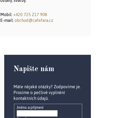
oslavy, svatby.
Mobil:
+420 725 217 908
E-mail:
obchod@cafefara.cz
Napište nám
Máte nějaké otázky? Zodpovíme je.
Prosíme o pečlivé vyplnění
kontaktních údajů.
Jméno a příjmení