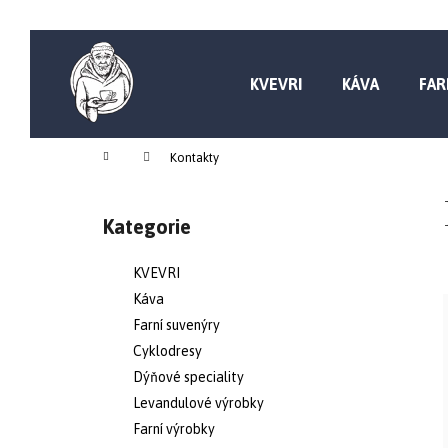
Přejít
K
na
obsah
Zpět
Zpět
o
do
do
KVEVRI
KÁVA
FAR
obchodu
obchodu
š
C
Domů
Kontakty
í
o
P
Kategorie
Přeskočit
k
p
o
kategorie
KVEVRI
o
s
Káva
Farní suvenýry
t
t
Cyklodresy
Dýňové speciality
Levandulové výrobky
ř
r
Farní výrobky