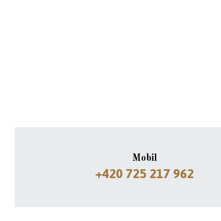
199
Kč
Následující
FARNÍKOVO
KVEVRI
550
Kč
PLECHOVÁ
CEDULKA
-
LEVANDULOVÝ
POKOJ
149
Kč
Mobil
+420 725 217 962