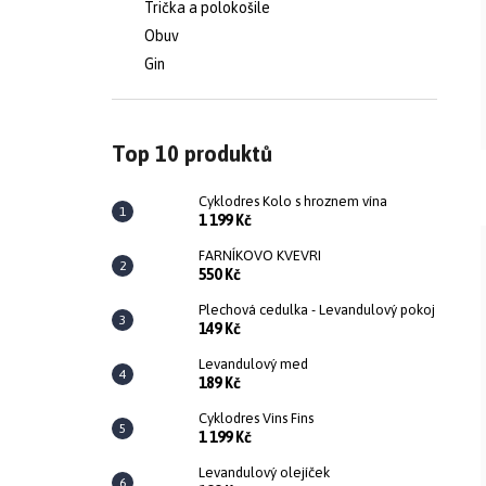
Trička a polokošile
e
a
Obuv
Gin
b
n
u
n
Top 10 produktů
j
í
Cyklodres Kolo s hroznem vína
1 199 Kč
e
p
FARNÍKOVO KVEVRI
550 Kč
t
Plechová cedulka - Levandulový pokoj
a
149 Kč
Levandulový med
e
n
189 Kč
Cyklodres Vins Fins
n
e
1 199 Kč
Levandulový olejíček