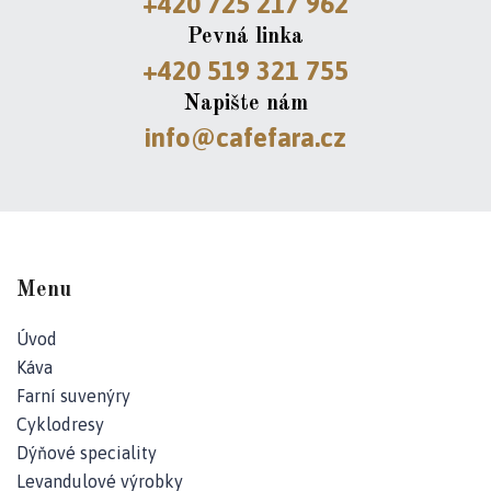
+420 725 217 962
c
Pevná linka
í
p
+420 519 321 755
r
Napište nám
v
info@cafefara.cz
k
y
v
ý
p
i
s
Menu
u
Úvod
Káva
Farní suvenýry
Cyklodresy
Dýňové speciality
Levandulové výrobky