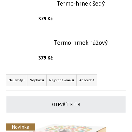
Termo-hrnek šedý
e
t
379 Kč
e
n
Termo-hrnek růžový
a
j
379 Kč
í
Ř
t
Nejlevnější
Nejdražší
Nejprodávanější
Abecedně
a
?
z
e
OTEVŘÍT FILTR
n
V
HLEDAT
í
Novinka