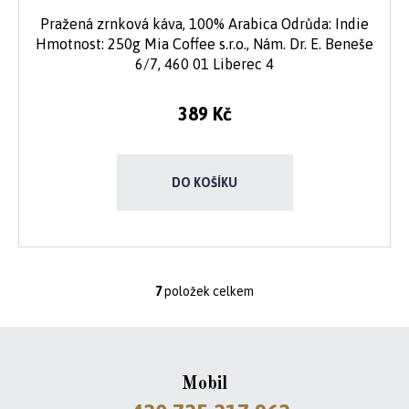
Pražená zrnková káva, 100% Arabica Odrůda: Indie
Hmotnost: 250g Mia Coffee s.r.o., Nám. Dr. E. Beneše
6/7, 460 01 Liberec 4
389 Kč
DO KOŠÍKU
7
položek celkem
O
v
l
á
d
Mobil
a