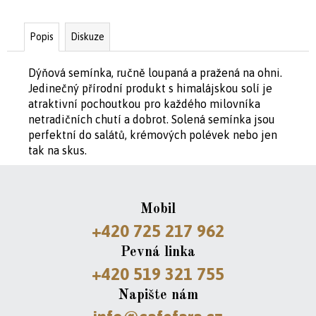
Popis
Diskuze
D
o
p
Dýňová semínka, ručně loupaná a pražená na ohni.
o
Jedinečný přírodní produkt s himalájskou solí je
r
atraktivní pochoutkou pro každého milovníka
u
netradičních chutí a dobrot. Solená semínka jsou
č
perfektní do salátů, krémových polévek nebo jen
u
tak na skus.
j
e
m
Mobil
e
+420 725 217 962
CYKLODRES
Pevná linka
SOLO
+420 519 321 755
GYMNASTA
1
Napište nám
199