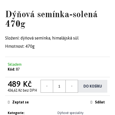
e
Dýňová semínka-solená
t
e
470g
n
Složení: dýňová semínka, himalájská sůl
a
Hmotnost: 470g
j
í
Skladem
t
Kód:
87
?
489 Kč
DO KOŠÍKU
436,61 Kč bez DPH
Měrná
cena:
Zeptat se
Sdílet
HLEDAT
Kategorie
:
Dýňové speciality