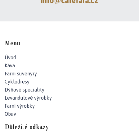
info@cafefara.cz
Kč
Menu
Úvod
Káva
Farní suvenýry
Cyklodresy
Dýňové speciality
Levandulové výrobky
Farní výrobky
Obuv
Důležité odkazy