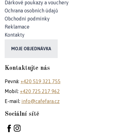
Dárkové poukazy a vouchery
Ochrana osobních údajů
D
Obchodní podmínky
o
Reklamace
p
Kontakty
o
r
MOJE OBJEDNÁVKA
u
č
u
Kontaktujte nás
j
e
Pevná:
+420 519 321 755
m
Mobil:
+420 725 217 962
e
E-mail:
info@cafefara.cz
FARNÍ
Sociální sítě
TRIČKO
MUZEUM
399
Kč