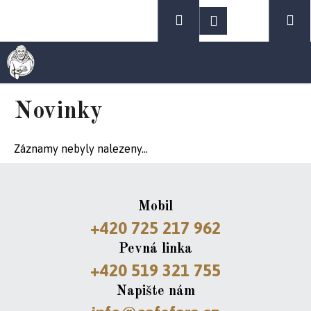
Přejít
K
Hledat
Nákupní
Me
Přihlášení
na
o
obsah
Zpět
Zpět
š
košík
C
í
o
k
Novinky
p
Záznamy nebyly nalezeny...
o
t
ř
Mobil
+420 725 217 962
e
Pevná linka
b
+420 519 321 755
u
Napište nám
j