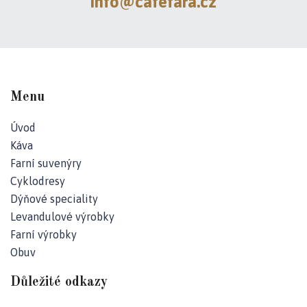
info@cafefara.cz
e
t
e
n
Menu
a
Úvod
j
Káva
í
Farní suvenýry
t
Cyklodresy
Dýňové speciality
?
Levandulové výrobky
Farní výrobky
Obuv
Důležité odkazy
HLEDAT