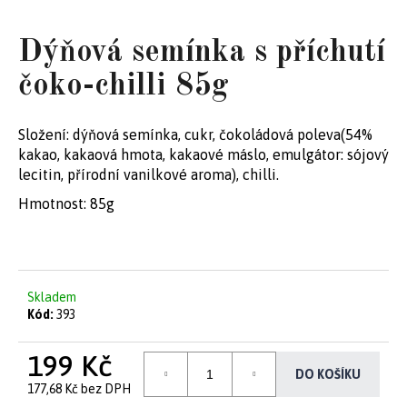
e
Dýňová semínka s příchutí
t
e
čoko-chilli 85g
n
Složení: dýňová semínka, cukr, čokoládová poleva(54%
a
kakao, kakaová hmota, kakaové máslo, emulgátor: sójový
j
lecitin, přírodní vanilkové aroma), chilli.
Hmotnost: 85g
í
t
?
Skladem
Kód:
393
199 Kč
DO KOŠÍKU
HLEDAT
177,68 Kč bez DPH
Měrná