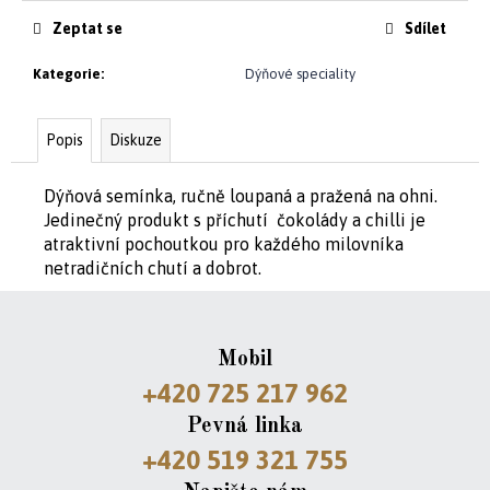
cena:
Zeptat se
Sdílet
D
Kategorie
:
Dýňové speciality
o
p
o
Popis
Diskuze
r
u
Dýňová semínka, ručně loupaná a pražená na ohni.
č
Jedinečný produkt s příchutí čokolády a chilli je
u
atraktivní pochoutkou pro každého milovníka
j
netradičních chutí a dobrot.
e
m
e
Mobil
+420 725 217 962
CYKLODRES
OUVERTURE
Pevná linka
1
+420 519 321 755
199
Kč